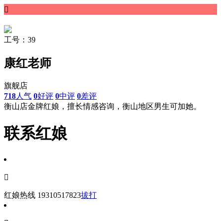

工号：39
康红老师
旗舰店
718
人气
0
好评
0
中评
0
差评
衡山店金牌红娘，擅长情感咨询，衡山地区男生可加她。
联系红娘

红娘热线
19310517823
拔打