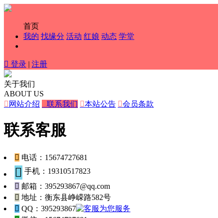
首页
我的
找缘分
活动
红娘
动态
学堂

登录
|
注册
关于我们
ABOUT US

网站介绍

联系我们

本站公告

会员条款
联系客服

电话：15674727681

手机：19310517823

邮箱：395293867@qq.com

地址：衡东县峥嵘路582号

QQ：395293867