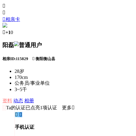



相亲卡

+1
0
阳磊
相亲ID:115829

衡阳衡山县
28岁
170cm
公务员/事业单位
3~5千
资料
动态
相册

Ta的认证
已点亮1项认证 更多


手机认证