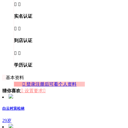


实名认证


到店认证


学历认证

基本资料
 登录注册后可看个人资料
猜你喜欢
 设置要求

白云村宾松林
29岁