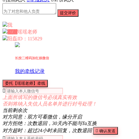
提交评价
我
红娘
瑶瑶老师
阳磊
ID：115829
长按二维码加红娘微信
我的牵线记录
委托【瑶瑶老师】牵线

上面所填写的微信号必须真实有效
否则将纳入失信人员名单并进行封号处理！
当前剩余
次
对方同意：双方可看微信，缘分开启
对方拒绝：次数退回，30天内不能与Ta互换
对方超时：超过24小时未回复，次数退回

确认发送
