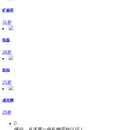
旷杨军
31岁
阳磊
28岁
彭灿
25岁
成兆辉
29岁

缘分，从送第一份礼物开始认识！