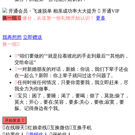
开通会员・飞速脱单
相亲成功率大大提升
 开通VIP
换一组

缘分，从送第一份礼物开始认识！
更多
我再想想
立即赠送
换一组


“咱们要做的”“就是拉着彼此的手走到最后”“其他的，
交给命运”

一对新婚朋友的对话，新娘：你说，我们下辈子还会
在一起么？新郎：你上辈子就问过这个问题了。

任何时候任何情况，只要你需要我，我立即赶来，尽
我全力为你做事。

宝贝：困了，要睡；渴了，要喝；烦了，莫急;燥了，
莫火；开心，要在;笑容，要多;关心，要收;寂寞，要
躲。记得身边有个我。
开始发送


在线聊天

红娘牵线

互换微信

互换手机

拉黑此人

举报此人

评价此人